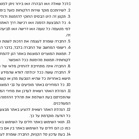
1.לכל שאלה ו/או הבהרה ו/או בירור ניתן לפנות ישירות לשרות הלקוחות של החברה במייל
2. לשירותכם מוקד שירות הלקוחות פועל בימים א'-ה' בין השעות 9:00-16:00, וישמח לענות על כל שאלה
3. תקנון זה הינו הבסיס החוקי להזמנות ולגלישה באתר והוא בלבד המסדיר את היחסים בין החברה לבין הגולשת באתר ו/או המזמינה דרך האתר.
4. כל המבצעת הזמנה ו/או רכישה דרך האתר מ
למי מטעמה כל טענה ו/או דרישה ו/או תביעה 
זה.
5. החברה שומרת לעצמה את הזכות לשנות את התקנון מפעם לפעם על פי שיקול דעתה הבלעדי וזאת ללא צורך במתן התראה ו/או הודעה מוקדמת.
6. רישומי המחשב של החברה בלבד, בדבר הפעולות המתבצעות דרך האתר יהוו ראיה לכאורה לנכונות הפעולות.
7. תמונות המוצרים המוצגות באתר הנן להמ
לקוחותיה תמונות מהימנות ככל האפשר.
8. החברה אינה מתחייבת להחזיק מלאי של כל הדגמים ו/או הבגדים שתמונותיהם מופיעות באתר.
9. החברה עושה ככל יכולתה לוודא שהמידע ה
תישא באחריות כל שהיא הנובעת מהן או קשור
10. כל המחירים באתר מופיעים על גבי המוצרים ונקובים בשקלים חדשים. המחירים כוללים מע״מ, אם הוא חל לפי הדין, ואינם כוללים דמי משלוח.
11. הנהלת האתר רשאית לעדכן את מחירי ה
שהתפרסם בעת השלמת את תהליך ההזמנה (הכ
המעודכנים.
12. הנהלת האתר רשאית להציע באתר מבצע
כל הודעה מוקדמת על כך.
13. תנאי השימוש באתר חלים על השימוש בא
כמו כן הם חלים על השימוש באתר בין אם ב
14. בעת עדכון סל הקניות, החברה שומרת לעצמה את הזכות להעביר תזכורת ללקוחה אודות הסל הנטוש, באמצעות שליחת מייל לכתובת שהוזנה.