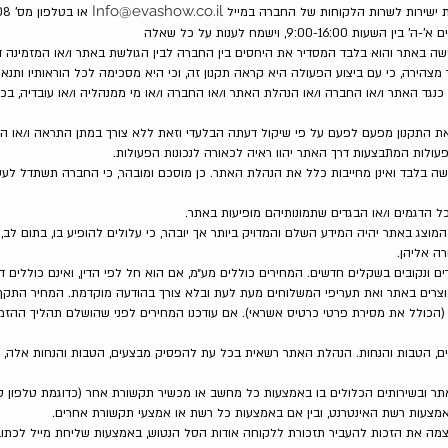
Info@evashow.co.il
או בטלפון מס' 03-6818908.
צהירה, כי עם ביצוע הפעולה היא קראה תקנון זה, וכי היא מסכימה לכל הוראותיו ותנאיו
כנגד האתר ו/או החברה ו/או הנהלת האתר ו/או החברה ו/או מי ממנהליה ו/או עובדיה, בכ
חשה בלבד ואינן מחייבות כלל את הנהלת האתר. כן מוסכם ומובהר, כי החברה תשתדל לעש
מוצג באתר יהיה המידע השלם והמדויק ביותר אך יובהר, כי עלולים להופיע בו, בתום לב, 
ה אליהן.
מוצרים באתר ואת תעריפי המשלוחים מעת לעת ובלא צורך בהודעה מוקדמת. המחיר התק
ולל את מסירת פרטי כרטיס אשראי). אם עודכנו המחירים לפני שהושלם תהליך ההזמנ
ים, הטבות והנחות. הנהלת האתר רשאית בכל עת להפסיק מבצעים, הטבות והנחות אלה, 
תר ובשירותים הכלולים בו באמצעות כל מחשב או מכשיר תקשורת אחר (כדוגמת טלפון סלול
אמצעות רשת האינטרנט, ובין אם באמצעות כל רשת או אמצעי תקשורת אחרים.