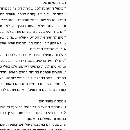
חברת האשראי.
* ביטול ההזמנה לפני שליחת המוצר ללקוחה לא
* במקרה של ביטול עסקה לאחר שנשלח המוצר 
הזיכוי. הזיכוי יינתן בתנאי שהפריט יוחזר ל
והמוצר הוחזר שלא כאמור בסעיף זה, לא תזוכה
* החברה היא בעלת שיקול הדעת הבלעדי בענ
* ניתן להחזיר את הפריט - שלא נעשה בו שימוש, באר
3. לא יינתן זיכוי כספי בגין פריטים שלא שולמה בגינם תמורה כספית, כגון מבצעים או מתנות.
4. אופן החזרת הפריטים –
*הלקוחה תשלח את הפריט חזרה לחברה באמ
*ניתן להחזיר פריטים במשרדי החברה, בכתובת: תל גיבורים 5, בית טפר, ת"א, במסגרת
6. לא ניתן לזכות כרטיסי דיירקט, ולכן בעלי כרטיסי דיירקט זכאים לקבלת קרדיט באתר בלבד.
במידה ותבחר בקבלת זיכוי כספי לשימוש באתר
8. חשוב לציין שבהנחיית משרד הבריאות: גרבי
כותונת שיפון עם תחתונים) - אינם ניתנים לה
אספקה ומשלוחים
1. אספקת המוצרים לרוכשים מבוצעת באמצעות חברות שליחויות או באמצעות דואר רשום, במסגרת זמן ההספקה שהובטח במכירה.
2. סכום דמי המשלוח יופיע בתום תהליך הה
במסגרת התשלום הראשון.
3. במשלוחים באמצעות שליחים יבוצע תיאום מראש, טרם מסירת ההזמנה.