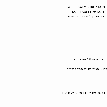
י כספי יינתן עפ״י האמור בחוק.
וך ניכוי עלות המשלוח מסך
ליו כפי שהתקבל מהחברה. במידה
7. מוצרים שנמכרו בהנחה כחלק מsale והלקוחה הביעה עניין להחזירם- החזרתם תתאפשר עד 5 ימי עסקים. הלקוחה תקבל החזר כספי בניכוי של 5% משווי הפריט .
 או מכנסונים, לדומגא: בייבידול,
שלומים, ייתכן ודמי המשלוח ייגבו