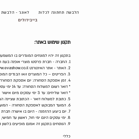
עמוד הבית
על החברה
הלבשה תחתונה לכלות
לאונג׳ - הלבשת 
בייבידולים
תקנון שימוש באתר:
בתקנון זה יהיו למונחים המוגדרים בו המשמעו
1. החברה - חברת פרסטו מוצרי אופנה בעמ ח.פ. 512526872
2. האתר - אתר האינטרנט
w.evashow.co.il
3. הפריטים – כל המוצרים ו/או הבגדים המופיעים באתר ומוצעים למכירה.
4. זמן אספקת הסחורה: יום אספקת הסחורה – היום בו נמסרה הסחורה ליעד המבוקש ע״י הלקוחה.
* דואר רשום למשלוח הסחורה: עד 14 ימי עסקים, תלוי בדואר ישראל
* דואר שליחים: עד 3 ימי עסקים מיום אישור ההזמנה
5. כתובת למשלוח דואר - הכתובת שציינה המזמינה ככתובת למשלוח הזמנות.
6. המועד המבוקש לאספקת הסחורה - המועד שציינה המזמינה כמועד בו היא מעדיפה שתסופק לה הסחורה.
7. יום ביצוע ההזמנה - היום בו אישרה חברת האשראי את העסקה שביצעה המזמינה.
8. ימי עסקים הינם ימי חול, ראשון עד חמישי, ואינם כוללים שישי, שבת, ערבי חג וחול המועד.
9. הנוסחים בתקנון זה אמנם מופיעים בלשון נקבה אך מיועדים לשני המינים.
כללי