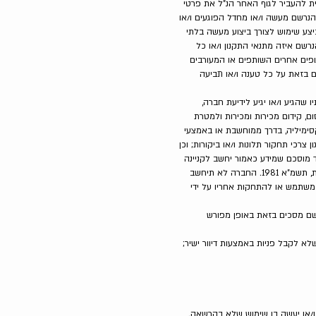
ת להעביר לגוף האחר הנ"ל את פרטי
הנרשם מעשה ו/או מחדל הפוגעים ו/או
יצע שימוש לצורך ביצוע מעשה בלתי
רשם איזה מתנאי התקנון ו/או כל
ופים אחרים השותפים או המעורבים
 בזאת על כל טענה ו/או תביעה
שהגיע ו/או יגיע לידיעת חברה,
ם, קידום מכירות ומכירות ולמטרת
סימיליה, בדרך ממוחשבת או באמצעי
 צרכי תחקור תלונות ו/או ביקורות; וכן
 ייחשב כפגיעה בפרטיות. עוד מוסכם שמידע כאמור יחשב לקניינה
של החברה והנרשם מוותר בזאת על כל טענה בגין שימוש ו/או בעלות במידע כאמור, לרבות ויתור על כל טענה על פי חוק הגנת הפרטיות, תשמ"א 1981. החברה לא תיחשב
ידע, כהגדרתו בחוק המחשבים תשנ"ה – 1995, שיהיה בו כדי לזהות משתמש או להתחקות אחריו על ידי
רשם מסכים בזאת באופן מפורש
א לקבל פניות באמצעות דיוור ישיר;