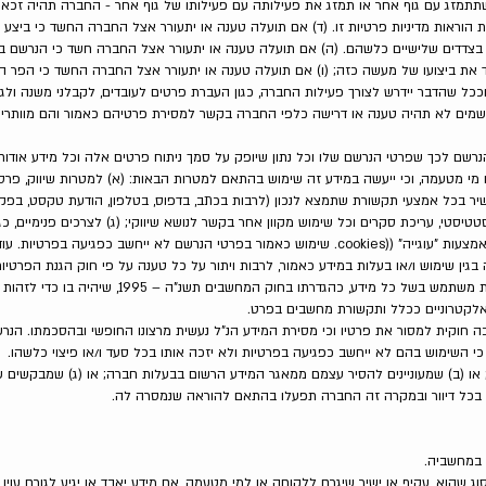
תתמזג עם גוף אחר או תמזג את פעילותה עם פעילותו של גוף אחר - החברה תהיה זכאי
הוראות מדיניות פרטיות זו. (ד) אם תועלה טענה או יתעורר אצל החברה החשד כי ביצע 
 בצדדים שלישיים כלשהם. (ה) אם תועלה טענה או יתעורר אצל החברה חשד כי הנרשם ב
ודד את ביצועו של מעשה כזה; (ו) אם תועלה טענה או יתעורר אצל החברה החשד כי הפר הנ
ככל שהדבר יידרש לצורך פעילות החברה, כגון העברת פרטים לעובדים, לקבלני משנה ולג
מים לא תהיה טענה או דרישה כלפי החברה בקשר למסירת פרטיהם כאמור והם מוותרים
שם לכך שפרטי הנרשם שלו וכל נתון שיופק על סמך ניתוח פרטים אלה וכל מידע אודותיו 
 מי מטעמה, וכי ייעשה במידע זה שימוש בהתאם למטרות הבאות: (א) למטרות שיווק, פרסו
ישיר בכל אמצעי תקשורת שתמצא לנכון (לרבות בכתב, בדפוס, בטלפון, הודעת טקסט, בפק
טטיסטי, עריכת סקרים וכל שימוש מקוון אחר בקשר לנושא שיווקי; (ג) לצרכים פנימיים, כגון
(ד) לצרכי דיוור חומר שיווקי ופרסומי, לרבות באמצעות "עוגייה" ((cookies. שימוש כאמור בפרטי הנרשם לא
כמפרת התחייבות לפרטיות או פוגעת בפרטיות משתמש בשל כל מ
לקטרוניים ככלל ותקשורת מחשבים בפרט.
בה חוקית למסור את פרטיו וכי מסירת המידע הנ"ל נעשית מרצונו החופשי ובהסכמתו. הנ
 השימוש בהם לא ייחשב כפגיעה בפרטיות ולא יזכה אותו בכל סעד ו/או פיצוי כלשהו.
 או (ב) שמעוניינים להסיר עצמם ממאגר המידע הרשום בבעלות חברה; או (ג) שמבקשים של
א בכל דיוור ובמקרה זה החברה תפעלו בהתאם להוראה שנמסרה לה.