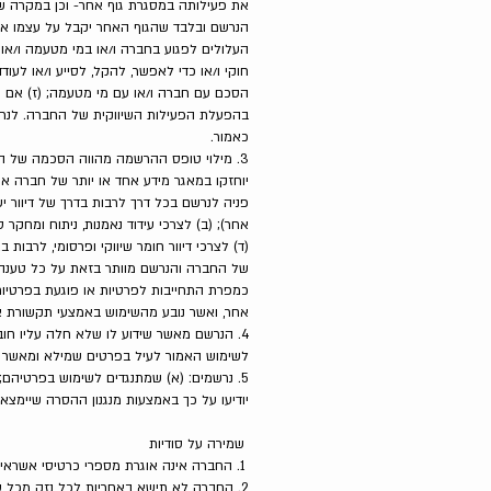
את פעילותה במסגרת גוף אחר- וכן במקרה ש
הנרשם ובלבד שהגוף האחר יקבל על עצמו את 
העלולים לפגוע בחברה ו/או במי מטעמה ו/או
חוקי ו/או כדי לאפשר, להקל, לסייע ו/או לע
הסכם עם חברה ו/או עם מי מטעמה; (ז) אם ו
בהפעלת הפעילות השיווקית של החברה. לנרש
כאמור.
3. מילוי טופס ההרשמה מהווה הסכמה של הנר
יוחזקו במאגר מידע אחד או יותר של חברה או
פניה לנרשם בכל דרך לרבות בדרך של דיוור 
אחר); (ב) לצרכי עידוד נאמנות, ניתוח ומחקר ס
אחר, ואשר נובע מהשימוש באמצעי תקשורת א
4. הנרשם מאשר שידוע לו שלא חלה עליו חו
לשימוש האמור לעיל בפרטים שמילא ומאשר כי
5. נרשמים: (א) שמתנגדים לשימוש בפרטיהם;
יודיעו על כך באמצעות מנגנון ההסרה שיימצ
שמירה על סודיות
1. החברה אינה אוגרת מספרי כרטיסי אשראי במחשביה.
2. החברה לא תישא באחריות לכל נזק מכל סוג שהוא, עקיף או ישיר שיגרם ללקוחה או למי מטעמה, אם מידע יאבד או יגיע לגורם עוין ו/או יעשה בו שימוש שלא בהרשאה.