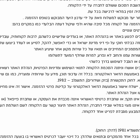
שבת הסכום ששולם לחברה על ידי הלקוחה.
היה זמין במלאי לרכישה בכל עת.
ים שגויים
לים לפגוע באתר או בהנהלת האתר, או בצדדים שלישיים כלשהם, לרבות לקוחותיה, עובד
 כבלתי חוקי על-פי דיני מדינת ישראל או כדי לאפשר, להקל, לסייע או לעודד ביצועו ש
המסמכים המחייבים או תנאיו של כל שירות מקוון אחר שיציע האתר
ורות עמנו והחוב לא נפרע, למרות שחלף המועד לתשלומו
או הוגבל לשימוש בדרך כלשהי
ים אושרו וניתנה הסכמת הלקוחה לתנאי השימוש ומדיניות הפרטיות, הנהלת האתר רשאית,
מצעות הדואר האלקטרוני. בכלל זה עדכוני תוכן, מידע על שירותיה ומוצריה, כמו גם שיר
, יישלח אישור באמצעות הדואר האלקטרוני על קליטת פרטי ההזמנה. אישור זה אינו מח
טו אצל הנהלת האתר.
אינו תקף, או שחברת כרטיסי האשראי איננה מכבדת את העסקה, או שחברת פייפאל (או כל
איננו מצוי במלאי שבידי החברה, הנהלת האתר תיצור קשר עם הלקוחה לשם השלמת העס
בכל אחד מהמקרים ובתנאים שלהלן: כל זיכוי יועבר לכרטיס האשראי בו בוצעה ההזמנה