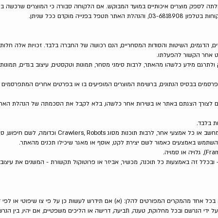
לתה לספק מוצרים איכותיים במועד המבוקש. אם הלקוחה סבורה כי המוצרים שרכשה בא
 בפנייה מוקדם ככל שניתן.
היוצרים, הדגמים, השיטות והסודות המסחריים, הנם רכושה של החברה בלבד. זכויות אלה חלות
רט אחר הקשור להפעלתו.
ק ולתרגם מידע כלשהו מהאתר, לרבות סימני מסחר, תמונות וטקסטים, עיצוב בגדים, תמונו
מתפרסמים בבסיס הנתונים, ברשימת המוצרים המופיעים בו או בפרטים אחרים המתפרסמי
ם לצורך הצגתם באתר או בשירות אחר כלשהו, בלא לקבל את הסכמתה של הנהלת האתר
7. אין להפעיל או לאפשר להפעיל כל יישום מחשב או כל אמצעי אח
ן להשתמש באמצעים כאמור לשם יצירת לקט, אוסף או מאגר שיכילו תכנים מהאתר.
– ובכלל זה באמצעות כל תוכנה, מכשיר, אביזר או פרוטוקול תקשורת - המשנים את עיצו
בכל אחד מהמקרים המפורטים להלן: (א) אם תידרש לעשות כן על פי צו שיפוטי או לפי 
ל ידי הנרשם ובכל מחלוקת, טענה, תביעה, דרישה או הליכים משפטיים, אם יהיו, בין הנר