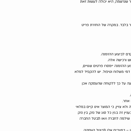
ר שנרשמה, היא יכולה לעשות זאת
ממש את הקופון ברכישה באתר בלבד. במקרה של החזרת פריט
 ההזמנה יימסרו פרטים שגויים,
דמי משלוח וטיפול. יש להקפיד למלא
דעה על כך ללקוחה שהעסקה אכן
 צויין, כי המוצר אינו קיים במלאי
 זה בגין כל סוג של נזק, בין נזק
ן שילמה לחברה ו/או תבטל החברה
ותו – במצבים אלו תבוטל העסקה