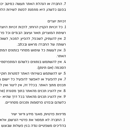
7. החברה או הנהלת האתר תעשה כמיטב יכו
בפגם כלשהו, היא מוזמנת לפנות לשירות הלקוחות בטלפון 03-6818908, והנהלת האתר תטפל
זכויות יוצרים
1. כל זכויות הקניין הרוחני, לרבות זכויות 
רשימת המוצרים, תאור ועיצוב הבגדים וכל פ
2. אין להעתיק, לשכפל, להפיץ, למכור, לשוו
רשותה של החברה מראש ובכתב.
3. אין לעשות כל שימוש מסחרי בנתונים ה
האתר.
4. אין להשתמש בנתונים כלשהם המתפרסמי
הסכמה (אם תינתן).
5. יש להשתמש בשירותי האתר למטרות חוקיות בלבד.
תכנים מתוך האתר. בכלל זה, אין ליצור ואי
8. אין להציג תכנים מהאתר בתוך מסגרת (Frame), גלויה או סמויה.
9. אין להציג תכנים מהאתר בכל דרך שהיא 
כלשהם ובפרט פרסומות ותכנים מסחריים.
מדיניות פרטיות, מאגר מידע ודיוור ישיר
1. החברה לא תמסור את פרטיי הנרשם, אלא 
בהליכים משפטיים נגדה בגין פעולות שבוצעו ע