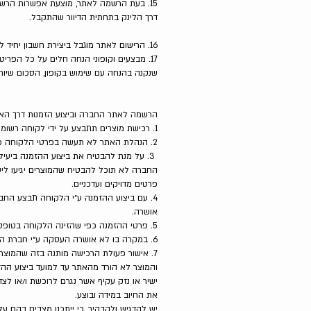
15. בעת הרשמה לאתר, מוצעת אפשרות הרשמ
דרך הלינק בתחתית הדיוור שהתקבל.
16. הרישום לאתר מוגבל ביצירת חשבון יחיד לכל לקוח/ה. החברה שומרת לעצמה את הזכות להסיר חשבונות כפולים.
שנקנה בהנחה עם שימוש בקופון, הסכום שיוח
הרשמה לאתר החברה וביצוע הזמנות דרך ה
1. רכישת מוצרים תתבצע על ידי לקוחה רשומה באמצעות מילוי טופס הזמנה המופיע באתר. יובהר כי מילוי כל הפרטים מהווה תנאי מוקדם לביצוע ההזמנה.
2. הנהלת האתר לא תעשה בפרטי הלקוחה כל שימוש, אלא בהתאם למדיניות הפרטיות של האתר ומהווה חלק בלתי נפרד מתנאי שימוש ורכישה אלה.
3. על מנת להבטיח את ביצוע ההזמנה ביעיל
החברה לא תוכל להבטיח שהמוצרים יגיעו ליע
פרטים מדויקים ועדכניים.
4. עם ביצוע ההזמנה ע״י הלקוחה תבצע הח
אושרה.
5. פרטי ההזמנה כפי שהזינה הלקוחה בטופס ההזמנה ורישום העסקה במחשבי החברה יהוו ראייה חלוטה וסופית לנכונות דרך הפעולה.
6. במקרה בו לא אושרה העסקה ע״י חברת האשראי, תקבל מבצעת הפעולה הודעה מתאימה על כך והיא תידרש למסור אמצעי תשלום אחר.
7. אישור פעולת הרכישה מותנה בזה שהמוצר 
והמוצר לא הורד מהאתר עד למועד ביצוע ההזמ
ישיר או נזק עקיף אשר נגרם לרוכשת ו/או ל
את החיוב במידה ובוצע.
יש להדגיש ולהבהיר, כי ייתכנו מצבים בהם ע