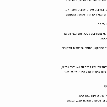
 ערבי חג ו/או חג, יטופלו ביום העסקים הבא
בר על יישובים רחוקים - יישובי הערבה, אילת, יישובים מעבר לקו
את ביישובים אליהם חברת השליחים אינה מגיעה, ההזמנה
 לא מתחייבת לספק את השירות גם
פקה.
צר המבוקש, בתנאי שבבעלות הלקוחה
גולשת ו/או למזמינה ו/או לצד שלישי,
ווח שיגרמו מכל סיבה שהיא, שאז
ם, שביתות, אסונות טבע, תקלות