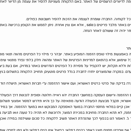
ה לדיוורים הרשמיים של האתר. באם הלקוחה מעוניינת להסיר את עצמה מן הדיוור לאח
17. מבצעים וקופוני הנחה חלים על כל הפריטים באתר מלבד פריטים בsale , אלא אם צוין אחרת. ניתן ל
זר יהיה זה ששולם לאחר הנחה.
אתר
ות וללא תקלות, יש להקפיד על מסירת כל הפרטים הנדרשים באתר במדויק. אם בעת ביצוע
דם. במקרה שהמוצרים יחזרו לחברה בגלל פרטים מוטעים, תחוייב הלקוחה בתשלום בגין 
ברה בדיקה של פרטי כרטיס האשראי, ועם אישור ההזמנה ע״י חברות האשראי, תישלח הו
אכן קיים במלאי מחסני החברה במועד האספקה המבוקש ו/או במועד ההזמנה. אך במידה ולא
נה, לא תהא החברה מחויבת במכירת המוצר, ולרוכשת לא תהיה כל טענה ו/או תביעה בעניין
צד ג'. האמור הנו בכפוף לכך שהנהלת האתר תשיב ללקוחה כל סכום ששילמה במידה ואכ
ל אף שפריט מסוים מוצג באתר כקיים במלאי, בפועל אינו קיים במלאי ולא ניתן לספק א