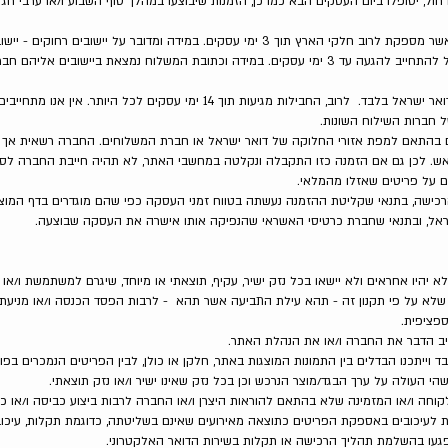
נות שיתקבלו לאחר השעה 18:00 ביום חול, יטופלו ביום העסקים הבא כמו כן, הזמנות שיבוצעו במהלך סוף השבוע ו/או
5. ההזמנות ישלחו באמצעות חברת שליחים אשר מספקת לרוב חלקי הארץ תוך 3 ימי עסקים. במידה ומדו
הירוק ויישובים ברמת הגולן - החברה לא תוכל להתחייב להגעה עד 3 ימי עסקים. במידה וכתובת המשלוח נמצ
ים בהתאם למפת אזורי החלוקה של דואר ישראל או חברת המשלוחים. החברה רשאית אך
ראש. לכן גם אם הזמנה כזו התקבלה ונקלטה במחשבי האתר, לא תהיה חייבת החברה לס
רכישה, בתנאי שקליטת ההזמנה נעשתה בטווח זמני העסקה כפי שהם מוגדרים בדף המו
שראל, ובתנאי שחברת כרטיסי האשראי שהנפיקה אותו אישרה את העסקה שבוצעה.
 יהיו אחראים ולא יישאו בכל נזק ישיר, עקיף, תוצאתי או מיוחד, שיגרם למשתמשת ו/או ל
לא על פי תקנון זה - תהא עילת התביעה אשר תהא - לרבות הפסד הכנסה ו/או מניעת ר
פציפית.
לעיכובים באספקת הפריטים כתוצאה מאירועים שאינם בשליטתה, כדוגמת תקלות, עיכובי
עו בהשלמת תהליך הרכישה או תקלות בשירות הדואר האלקטרוני.