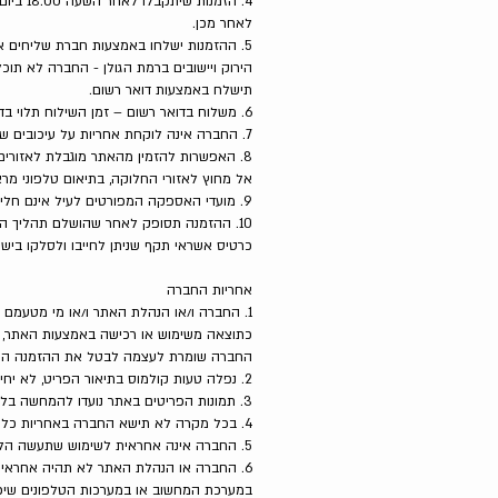
4. הזמ
לאחר מכן.
תישלח באמצעות דואר רשום.
6. משלוח בדואר רשום – זמן השילוח תלוי בדואר ישראל בלבד. לרוב, החבילות מגיעות תוך 14 ימי עסקים לכל היותר. אין אנו מתחייבים על כך
7. החברה אינה לוקחת אחריות על עיכובים של חברות השילוח השונות.
8. האפשרות להזמין מהאתר מוגבלת לאזור
אל מחוץ לאזורי החלוקה, בתיאום טלפוני מ
9. מועדי האספקה המפורטים לעיל אינם חלים על פריטים שאזלו מהמלאי.
10. ההזמנה תסופק לאחר שהושלם תהליך ה
כרטיס אשראי תקף שניתן לחייבו ולסלקו בי
אחריות החברה
1. החברה ו/או הנהלת האתר ו/או מי מטעמם לא
כתוצאה משימוש או רכישה באמצעות האתר, ש
החברה שומרת לעצמה לבטל את ההזמנה הס
2. נפלה טעות קולמוס בתיאור הפריט, לא יחייב הדבר את החברה ו/או את הנהלת האתר.
3. תמונות הפריטים באתר נועדו להמחשה בלבד וייתכנו הבדלים בין התמונות המוצגות באתר, חלקן או כולן, לבין הפריטים הנמכרים בפועל.
4. בכל מקרה לא תישא החברה באחריות כלשהי העולה על ערך הבגד/מוצר הנרכש וכן בכל נזק שאינו ישיר ו/או נזק תוצאתי.
5. החברה אינה אחראית לשימוש שתעשה הלקוחה ו/או המזמינה שלא בהתאם להוראות היצרן ו/או החברה לרבות ביצוע כביסה ו/או כל שימוש אחר בפריטים.
6. החברה או הנהלת האתר לא תהיה אחראית 
במערכת המחשוב או במערכות הטלפונים שיפג