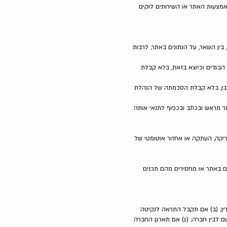
מצעות האתר או השירותים לוקים
, בין השאר, על הנתונים באתר, לרבות
ת הבגדים וכיוצא בזאת, בלא קבלת
ם בו, בלא קבלת הסכמתה של הנהלת
 מראש ובכתב ובכפוף לתנאי אותה
ר, לרבות תוכנות מסוג Crawlers, Robots וכדומה, לשם חיפוש, סריקה, העתקה או אחזור אוטומטי של
בם באתר או מחסירים מהם תכנים
דין; (ב) אם תקבל התראה לנקיטה
שם לבין חברה; (ג) אם תארגן החברה