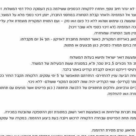
 יגרור חיוב נוסף, ויוחזרו ללקוחה הכספים ששילמה בגין העסקה כולל דמי המשלוח. זיכו
אל המזמינה ולאחר קבלת הסחורה במחסני החברה, יינתן זיכוי כספי מלא על המוצר, ת
לא שנעשה בו שימוש ושהוא ללא כל פגם ו/או נזק – ועם התווית המקורית מוצמדת אליו, ע
 המזמינה (לא זיכוי כספי ולא שובר זיכוי).
יין מצב הסחורה שמוחזרה.
יזתו המקורית, כאשר התוויות מחוברת לאזיקון - תוך 14 יום מקבלתו.
צעות דואר ישראל ותישא בעלות המשלוח
 שעות הפעילות של המשרד.
 (קרדיט)- שווי הקרדיט יהיה שווה לסכום המקורי ששולם- ללא ניכוי.
ים וגרביונים, וחלקים תחתוניים של הלבשה תחתונה ( כגון פריטים אשר מגיעים עם תחתונים
חזרה ו/או להחלפה.
זמנה תחת הפריטים שבחרה הלקוחה לרכוש וייגבה בעת ביצוע ההזמנה. במקרה של עסקה בת