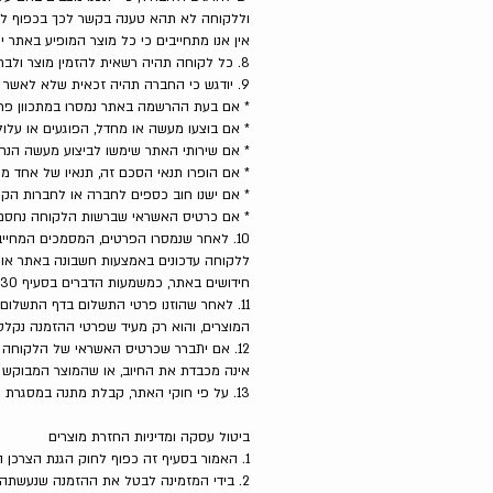
וללקוחה לא תהא טענה בקשר לכך בכפוף לה
אין אנו מתחייבים כי כל מוצר המופיע באתר י
8. כל לקוחה תהיה רשאית להזמין מוצר ולבחור יעד מבוקש למשלוח וזאת על ידי עדכון היעד המבוקש בטופס ההזמנה .
9. יודגש כי החברה תהיה זכאית שלא לאשר הזמנה של לקוחה מכל סיבה שהיא ולפי שיקול דעתה הבלעדי כמו במקרים בהם:
* אם בעת ההרשמה באתר נמסרו במתכוון פרט
* אם בוצעו מעשה או מחדל, הפוגעים או עלו
* אם שירותי האתר שימשו לביצוע מעשה הנחזה
* אם הופרו תנאי הסכם זה, תנאיו של אחד מ
* אם ישנו חוב כספים לחברה או לחברות הקש
* אם כרטיס האשראי שברשות הלקוחה נחסם 
10. לאחר שנמסרו הפרטים, המסמכים המחייב
ללקוחה עדכונים באמצעות חשבונה באתר או בא
חידושים באתר, כמשמעות הדברים בסעיף 30א. לחוק התקשורת (בזק ושידורים), התשמ'ב – 1982.
11. לאחר שהוזנו פרטי התשלום בדף התשלום
המוצרים, והוא רק מעיד שפרטי ההזמנה נקל
12. אם יתברר שכרטיס האשראי של הלקוחה 
אינה מכבדת את החיוב, או שהמוצר המבוקש 
13. על פי חוקי האתר, קבלת מתנה במסגרת המבצע מוגבלת לפריט אחד ללקוחה.
ביטול עסקה ומדיניות החזרת מוצרים
1. האמור בסעיף זה כפוף לחוק הגנת הצרכן התשמ״א 1981 (להלן: החוק).
2. בידי המזמינה לבטל את ההזמנה שנעשתה 